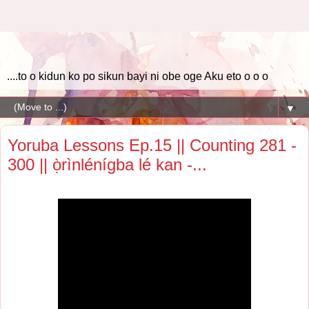
....to o kidun ko po sikun bayi ni obe oge Aku eto o o o
▼
Yoruba Lessons Ep.15 || Counting 281 -
300 || ọ̀rìnlénígba lé kan -...