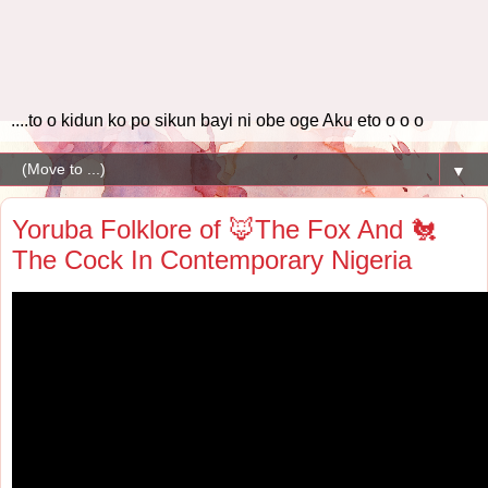
....to o kidun ko po sikun bayi ni obe oge Aku eto o o o
▼
Yoruba Folklore of 🦊The Fox And 🐔
The Cock In Contemporary Nigeria