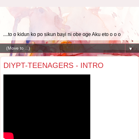
....to o kidun ko po sikun bayi ni obe oge Aku eto o o o
▼
DIYPT-TEENAGERS - INTRO